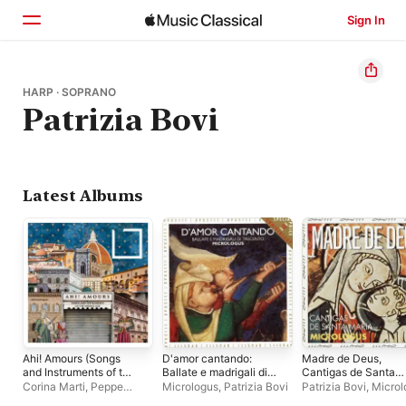
Sign In
Home
HARP · SOPRANO
Patrizia Bovi
Browse
Search
Latest Albums
Ahi! Amours (Songs
D'amor cantando:
Madre de Deus,
and Instruments of the
Ballate e madrigali di
Cantigas de Santa
Middle Age)
trecento
Maria
Corina Marti
,
Peppe
Micrologus
,
Patrizia Bovi
Patrizia Bovi
,
Microl
Frana
,
Enea Sorini
,