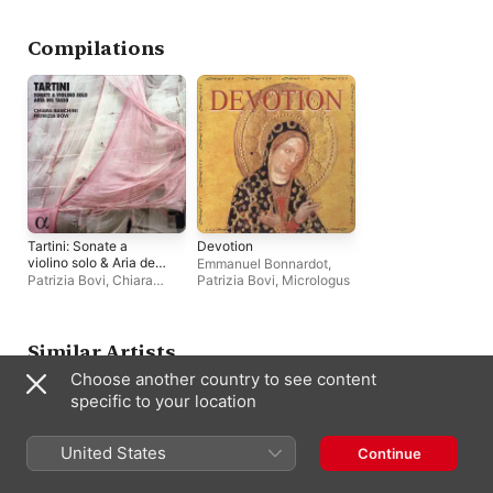
Katerina Ghannudi
,
Michał Gondko
,
Giordano
Ceccotti
,
Luca Della
Compilations
Casa
,
Catalina Vicens
,
François Lazarevitch
,
Mauro Borgioni
,
Patrizia
Bovi
Tartini: Sonate a
Devotion
violino solo & Aria del
Emmanuel Bonnardot
,
Tasso (Alpha
Patrizia Bovi
,
Chiara
Patrizia Bovi
,
Micrologus
Collection)
Banchini
Similar Artists
Choose another country to see content
specific to your location
United States
Continue