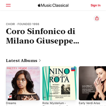
Sign In
Home
CHOIR · FOUNDED 1998
Coro Sinfonico di
Browse
Milano Giuseppe
Search
Verdi
Latest Albums
Dreams
Rota: Mysterium -
Early Verdi Arias