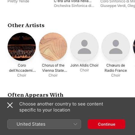
C'era una volta nella
Pretty Yende
Coro Sinfonico di Mi
grotta - Il presepio - Il
Orchestra Sinfonica di
Giuseppe Verdi
,
Ole
Natale degli
Milano Giuseppe Verdi
,
Caetani
,
Lucia Aliber
innocenti
Giuseppe Grazioli
Orchestra Sinfonica 
Milano Giuseppe Ver
Other Artists
Coro
Chorus of the
John Alldis Choir
Chœurs de
Choir
dell'Accademia
Vienna State
Radio France
Choir
Choir
Choir
Nazionale di
Opera
Santa Cecilia
Often Appears With
Choose another country to see content
specific to your location
United States
Continue
Orchestra
Juan Diego
Riccardo Frizza
Riccardo Chailly