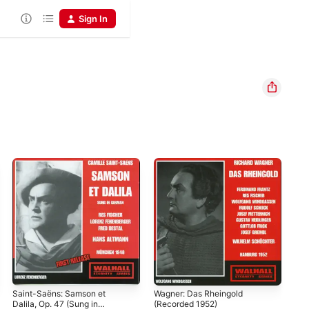
Sign In
Saint-Saëns: Samson et
Wagner: Das Rheingold
Wag
Dalila, Op. 47 (Sung in
(Recorded 1952)
Hol