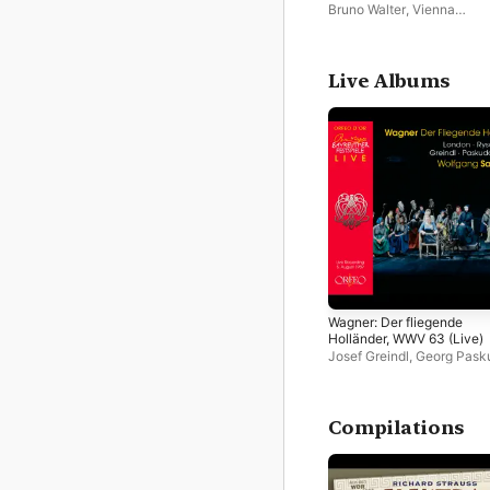
Bruno Walter
,
Vienna
Philharmonic
Live Albums
Wagner: Der fliegende
Holländer, WWV 63 (Live)
Josef Greindl
,
Georg Pask
Leonie Rysanek
,
Res Fisc
Fritz Uhl
,
George London
,
Wolfgang Sawallisch
,
Bayr
Festival Orchestra
Compilations