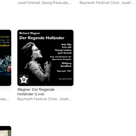
Josef Greindl
,
Georg Paskuda
,
Bayreuth Festival Choir
,
Josef
Leonie Rysanek
,
Res Fischer
,
Greindl
,
Fritz Uhl
,
Georg
Fritz Uhl
,
George London
,
Paskuda
,
Anja Silja
,
Res Fischer
,
Wolfgang Sawallisch
,
Bayreuth
George London
,
Wolfgang
Festival Orchestra
Sawallisch
,
Bayreuth Festival
Orchestra
Wagner: Der fliegende
Holländer (Live)
uda
,
Bayreuth Festival Choir
,
Josef
her
,
Greindl
,
Fritz Uhl
,
Georg
Paskuda
,
Anja Silja
,
Res Fischer
,
euth
George London
,
Wolfgang
Sawallisch
,
Bayreuth Festival
Orchestra