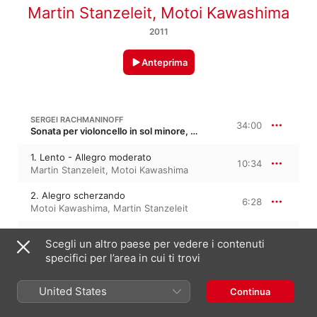
Martin Stanzeleit
,
Motoi Kawashima
2011
Anteprima
SERGEI RACHMANINOFF
34:00
Sonata per violoncello in sol minore, Op. 19
1. Lento - Allegro moderato
10:34
Martin Stanzeleit
,
Motoi Kawashima
2. Alegro scherzando
6:28
Motoi Kawashima
,
Martin Stanzeleit
3. Andante
6:05
Scegli un altro paese per vedere i contenuti
Martin Stanzeleit
,
Motoi Kawashima
specifici per l’area in cui ti trovi
4. Allegro mosso
10:51
Motoi Kawashima
,
Martin Stanzeleit
United States
Continua