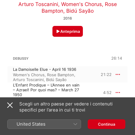
Arturo Toscanini
,
Women's Chorus
,
Rose
Bampton
,
Bidú Sayão
2016
Anteprima
26:14
DEBUSSY
La Damoiselle Elue - April 16 1936
21:22
Women's Chorus
,
Rose Bampton
,
Arturo Toscanini
,
Bidú Sayão
L'Enfant Prodique – L’Annee en vain
– Azrael! Por quoi mas? – March 27
4:52
1950
Bidú Sayão
Scegli un altro paese per vedere i contenuti
specifici per l’area in cui ti trovi
A. CARLOS GOMES: IL GUARANY
United States
Continua
Gentil di cuore & C’era un volta
8:26
Bidú Sayão