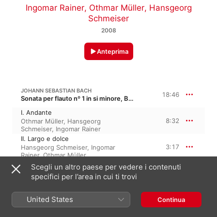
Ingomar Rainer
,
Othmar Müller
,
Hansgeorg
Schmeiser
2008
Anteprima
JOHANN SEBASTIAN BACH
18:46
Sonata per flauto nº 1 in si minore, BWV 1030
I. Andante
8:32
Othmar Müller
,
Hansgeorg
Schmeiser
,
Ingomar Rainer
II. Largo e dolce
3:17
Hansgeorg Schmeiser
,
Ingomar
Rainer
,
Othmar Müller
III. Presto
Scegli un altro paese per vedere i contenuti
1:43
Hansgeorg Schmeiser
,
Othmar
specifici per l’area in cui ti trovi
Müller
,
Ingomar Rainer
IV. Allegro
United States
5:12
Continua
Hansgeorg Schmeiser
,
Ingomar
Rainer
,
Othmar Müller