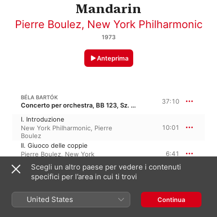
Mandarin
Pierre Boulez
,
New York Philharmonic
1973
Anteprima
BÉLA BARTÓK
37:10
Concerto per orchestra, BB 123, Sz. 116
I. Introduzione
10:01
New York Philharmonic
,
Pierre
Boulez
II. Giuoco delle coppie
6:41
Pierre Boulez
,
New York
Philharmonic
Scegli un altro paese per vedere i contenuti
III. Elegia
specifici per l’area in cui ti trovi
7:26
Pierre Boulez
,
New York
Philharmonic
IV. Intermezzo interrotto
United States
Continua
4:21
Pierre Boulez
,
New York
Philharmonic