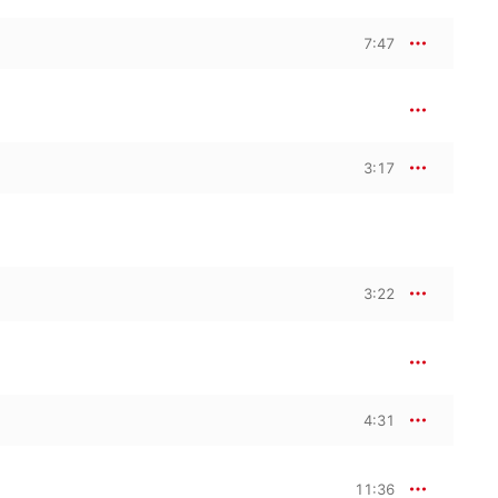
7:47
3:17
3:22
4:31
11:36