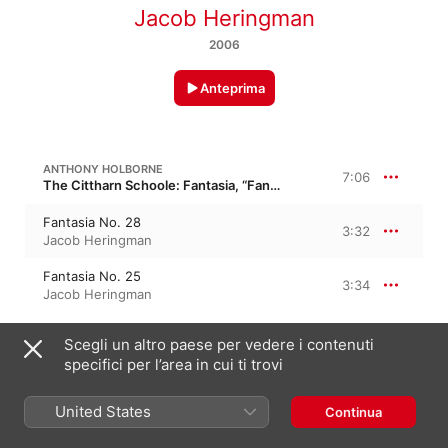
Jacob Heringman
2006
Anteprima
ANTHONY HOLBORNE
7:06
The Cittharn Schoole: Fantasia, “Fantasia”
Fantasia No. 28
3:32
Jacob Heringman
Fantasia No. 25
3:34
Jacob Heringman
Scegli un altro paese per vedere i contenuti
FRANCESCO DA MILANO
Fantasia nº 27
specifici per l’area in cui ti trovi
Fantasia No. 8
4:02
United States
Continua
Jacob Heringman