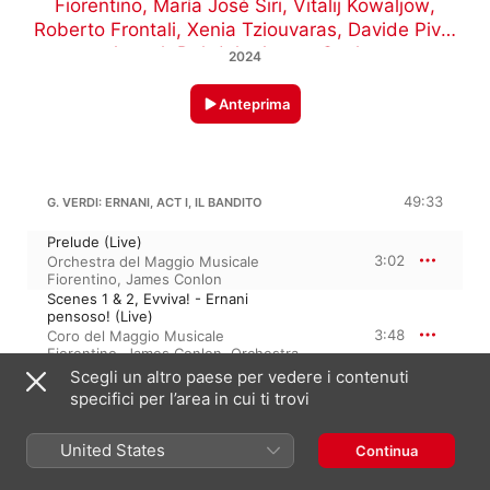
Fiorentino
,
María José Siri
,
Vitalij Kowaljow
,
Roberto Frontali
,
Xenia Tziouvaras
,
Davide Piva
,
Joseph Dahdah
,
James Conlon
2024
Anteprima
49:33
G. VERDI: ERNANI, ACT I, IL BANDITO
Prelude (Live)
3:02
Orchestra del Maggio Musicale
Fiorentino
,
James Conlon
Scenes 1 & 2, Evviva! - Ernani
pensoso! (Live)
3:48
Coro del Maggio Musicale
Fiorentino
,
James Conlon
,
Orchestra
del Maggio Musicale Fiorentino
Scegli un altro paese per vedere i contenuti
Scene 2, Mercè, diletti amici - Come
specifici per l’area in cui ti trovi
rugiada al cespite d'un appassito
fiore (Live)
4:36
James Conlon
,
Francesco Meli
,
United States
Continua
Orchestra del Maggio Musicale
Fiorentino
,
Coro del Maggio