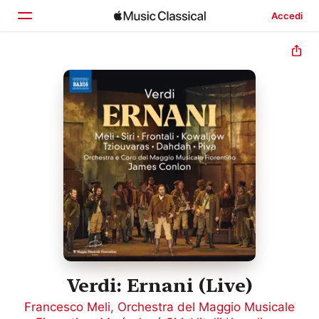
Accedi
Home
Scopri
Cerca
Verdi: Ernani (Live)
Francesco Meli
,
Orchestra del Maggio Musicale