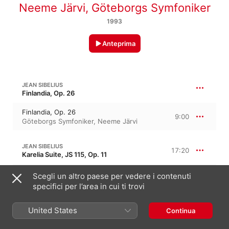
Neeme Järvi
,
Göteborgs Symfoniker
1993
Anteprima
JEAN SIBELIUS
Finlandia, Op. 26
Finlandia, Op. 26
9:00
Göteborgs Symfoniker
,
Neeme Järvi
JEAN SIBELIUS
17:20
Karelia Suite, JS 115, Op. 11
I. Intermezzo
Scegli un altro paese per vedere i contenuti
4:44
Göteborgs Symfoniker
,
Neeme Järvi
specifici per l’area in cui ti trovi
II. Ballade
7:33
United States
Göteborgs Symfoniker
,
Neeme Järvi
Continua
III. Alla marcia