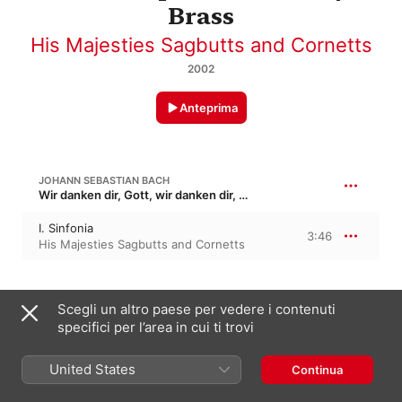
Brass
His Majesties Sagbutts and Cornetts
2002
Anteprima
JOHANN SEBASTIAN BACH
Wir danken dir, Gott, wir danken dir, BWV 29 · “Ti rendiamo grazie, Signore”
I. Sinfonia
3:46
His Majesties Sagbutts and Cornetts
AUS TIEFER NOT SCHREI ICH ZU DIR
Scegli un altro paese per vedere i contenuti
specifici per l’area in cui ti trovi
Aus tiefer Not schrei ich zu dir
1:07
Robert Macdonald
United States
Continua
JOHANN SEBASTIAN BACH