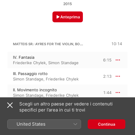
2015
Anteprima
MATTEIS SR.: AYRES FOR THE VIOLIN, BOOK II. SUITE IN A MINOR
10:14
IV. Fantasia
6:15
Friederike Chylek
,
Simon Standage
III. Passaggio rotto
2:13
Simon Standage
,
Friederike Chylek
II. Movimento incognito
1:44
Simon Standage
,
Friederike Chylek
Scegli un altro paese per vedere i contenuti
specifici per l’area in cui ti trovi
G. VISCONTI: VIOLIN SONATA NO. 1 IN C MINOR
6:50
United States
Continua
I. Grave
1:22
Simon Standage
,
Friederike Chylek