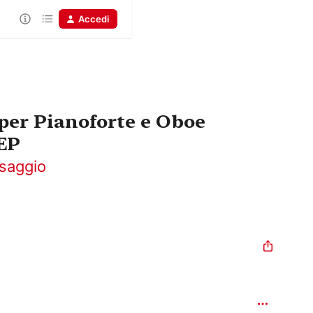
Accedi
 per Pianoforte e Oboe
 EP
isaggio