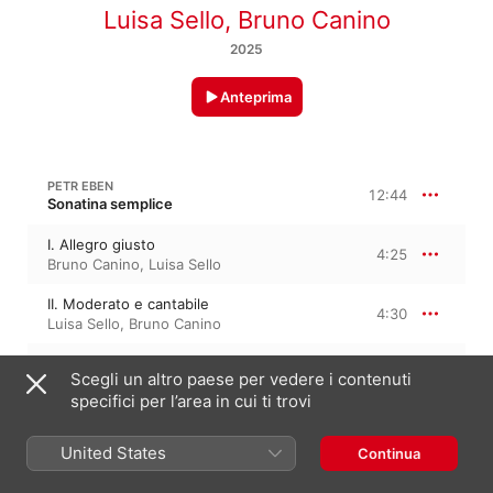
Luisa Sello
,
Bruno Canino
2025
Anteprima
PETR EBEN
12:44
Sonatina semplice
I. Allegro giusto
4:25
Bruno Canino
,
Luisa Sello
II. Moderato e cantabile
4:30
Luisa Sello
,
Bruno Canino
III. Vivace e accentato
3:47
Scegli un altro paese per vedere i contenuti
Luisa Sello
,
Bruno Canino
specifici per l’area in cui ti trovi
PÁL JÁRDÁNYI: FLUTE SONATINA IN D MAJOR
5:25
United States
Continua