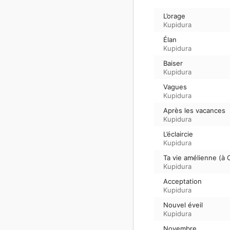
L’orage
Kupidura
Élan
Kupidura
Baiser
Kupidura
Vagues
Kupidura
Après les vacances
Kupidura
L’éclaircie
Kupidura
Ta vie amélienne (à 
Kupidura
Acceptation
Kupidura
Nouvel éveil
Kupidura
Novembre