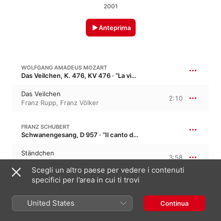
2001
Anteprima
WOLFGANG AMADEUS MOZART
Das Veilchen, K. 476, KV 476 · “La violetta”
Das Veilchen
2:10
Franz Rupp
,
Franz Völker
FRANZ SCHUBERT
Schwanengesang, D 957 · “Il canto del cigno”
Ständchen
3:58
Johannes Heidenreich
,
Franz Völker
Scegli un altro paese per vedere i contenuti
specifici per l’area in cui ti trovi
FRANZ SCHUBERT
Du bist die Ruh, der Friede mild in mi bemolle maggiore, D 776, Op. 59/3
United States
Continua
Du Bist Die Ruh´
4:11