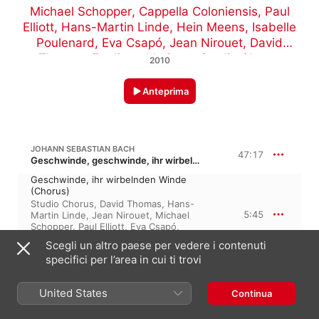
Michael Schopper
,
Cappella Coloniensis
,
Paul
Elliott
,
Hans-Martin Linde
,
Hein Meens
,
Isabelle
Poulenard
,
Eva Csapó
,
Jean Nirouet
,
David
Thomas
,
Ferdinand Leitner
,
Studio Chorus
2010
Anteprima
JOHANN SEBASTIAN BACH
47:17
Geschwinde, geschwinde, ihr wirbelnden Winde, BWV 201 · “Veloce, veloce, voi venti vorticosi”
Geschwinde, ihr wirbelnden Winde
(Chorus)
Studio Chorus
,
David Thomas
,
Hans-
5:45
Martin Linde
,
Jean Nirouet
,
Michael
Schopper
,
Paul Elliott
,
Eva Csapó
,
Hein Meens
,
Cappella Coloniensis
,
Scegli un altro paese per vedere i contenuti
Cologne Radio Chorus
specifici per l’area in cui ti trovi
Recitative: Und du bist doch so
unverschamt und frei (Soprano,
Bass)
United States
Continua
1:32
Hein Meens
,
Hans-Martin Linde
,
Eva
Csapó
,
Michael Schopper
,
Paul