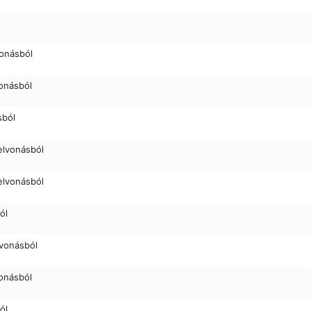
vonásból
lvonásból
sból
felvonásból
felvonásból
ól
elvonásból
lvonásból
ól