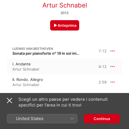
Artur Schnabel
2012
Anteprima
LUDWIG VAN BEETHOVEN
7:12
Sonata per pianoforte nº 19 in sol minore, Op. 49/1
I. Andante
4:12
Artur Schnabel
II. Rondo. Allegro
2:59
Artur Schnabel
Scegli un altro paese per vedere i contenuti
LUDWIG VAN BEETHOVEN
7:24
Sonata per pianoforte nº 20 in sol maggiore, Op. 49/2
specifici per l’area in cui ti trovi
I. Allegro, ma non troppo
4:26
United States
Continua
Artur Schnabel