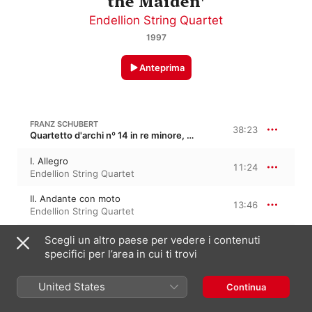
the Maiden'
Endellion String Quartet
1997
Anteprima
FRANZ SCHUBERT
38:23
Quartetto d'archi nº 14 in re minore, D 810 · “La morte e la fanciulla”
I. Allegro
11:24
Endellion String Quartet
II. Andante con moto
13:46
Endellion String Quartet
III. Scherzo. Allegro molto - Trio
Scegli un altro paese per vedere i contenuti
3:50
Endellion String Quartet
specifici per l’area in cui ti trovi
IV. Presto
9:23
United States
Endellion String Quartet
Continua