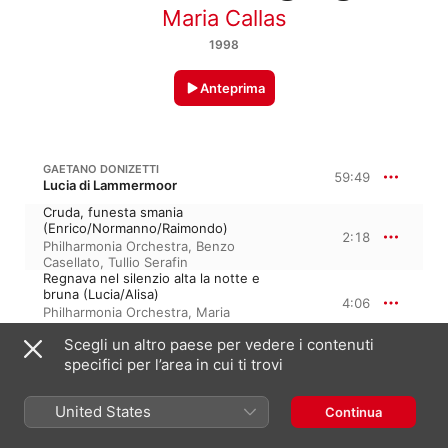
Maria Callas
1998
Anteprima
GAETANO DONIZETTI
59:49
Lucia di Lammermoor
Cruda, funesta smania
(Enrico/Normanno/Raimondo)
2:18
Philharmonia Orchestra
,
Benzo
Casellato
,
Tullio Serafin
Regnava nel silenzio alta la notte e
bruna (Lucia/Alisa)
4:06
Philharmonia Orchestra
,
Maria
Callas
,
Tullio Serafin
,
Margreta Elkins
Scegli un altro paese per vedere i contenuti
Quando, rapito in estasi (Lucia)
Tullio Serafin
,
Philharmonia
specifici per l’area in cui ti trovi
4:02
Orchestra
,
Maria Callas
,
Margreta
Elkins
United States
Sulla tomba che rinserra il tradito
Continua
genitore (Edgardo/Lucia)
3:00
Ferruccio Tagliavini
,
Philharmonia