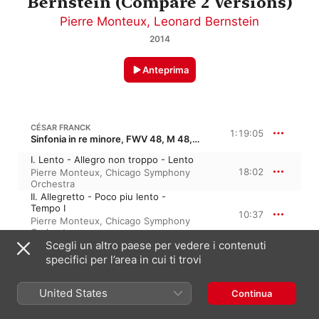
Bernstein (Compare 2 Versions)
Pierre Monteux
,
Leonard Bernstein
2014
Anteprima
CÉSAR FRANCK
1:19:05
Sinfonia in re minore, FWV 48, M 48, Op. 48
I. Lento - Allegro non troppo - Lento
18:02
Pierre Monteux
,
Chicago Symphony
Orchestra
II. Allegretto - Poco piu lento -
Tempo I
10:37
Pierre Monteux
,
Chicago Symphony
Orchestra
Scegli un altro paese per vedere i contenuti
III. Allegro non troppo
10:30
Pierre Monteux
,
Chicago Symphony
specifici per l’area in cui ti trovi
Orchestra
I. Lento - Allegro non troppo - Lento
United States
Continua
Leonard Bernstein
,
New York
18:28
Philharmonic
,
Eugene Ormandy
,
The
Philadelphia Orchestra