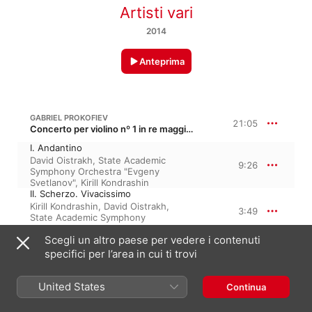
Artisti vari
2014
Anteprima
GABRIEL PROKOFIEV
21:05
Concerto per violino nº 1 in re maggiore, Op. 19
I. Andantino
David Oistrakh
,
State Academic
9:26
Symphony Orchestra "Evgeny
Svetlanov"
,
Kirill Kondrashin
II. Scherzo. Vivacissimo
Kirill Kondrashin
,
David Oistrakh
,
3:49
State Academic Symphony
Orchestra "Evgeny Svetlanov"
Scegli un altro paese per vedere i contenuti
III. Moderato. Allegro moderato
State Academic Symphony
specifici per l’area in cui ti trovi
7:48
Orchestra "Evgeny Svetlanov"
,
Kirill
Kondrashin
,
David Oistrakh
United States
Continua
ALEXANDER GLAZUNOV
21:05