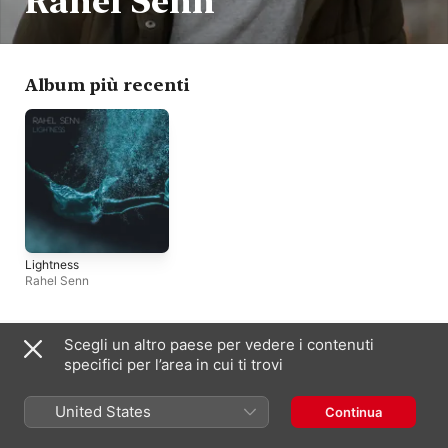
Rahel Senn
Album più recenti
Lightness
Rahel Senn
Scegli un altro paese per vedere i contenuti
Italia
English (UK)
specifici per l’area in cui ti trovi
Copyright © 2026
Apple Inc.
Tutti i diritti riservati.
Condizioni dei servizi internet
Apple Music e privacy
Avviso sui cookie
United States
Continua
Supporto
Feedback