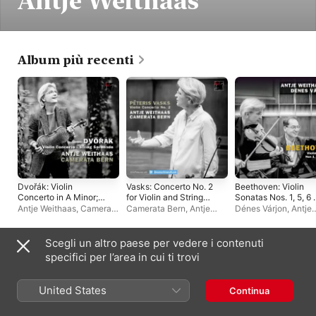
Antje Weithaas
Album più recenti
Dvořák: Violin
Vasks: Concerto No. 2
Beethoven: Violin
Concerto in A Minor;
for Violin and String
Sonatas Nos. 1, 5, 6 
Serenade for Strings
Orchestra "In Evening
10
Antje Weithaas
,
Camerata
Camerata Bern
,
Antje
Dénes Várjon
,
Antje
Light"
Bern
Weithaas
Weithaas
Scegli un altro paese per vedere i contenuti
Album live
specifici per l’area in cui ti trovi
United States
Continua