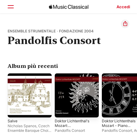
Accedi
Home
ENSEMBLE STRUMENTALE · FONDAZIONE 2004
Pandolfis Consort
Scopri
Cerca
Album più recenti
Salve
Doktor Lichtenthal's
Doktor Lichtenthals
Mozart:
Mozart - Piano
Nicholas Spanos
,
Czech
Symphonies
Works
Ensemble Baroque Choir
,
Pandolfis Consort
Pandolfis Consort
,
A
Pandolfis Consort
Visovan
,
Günter Sch