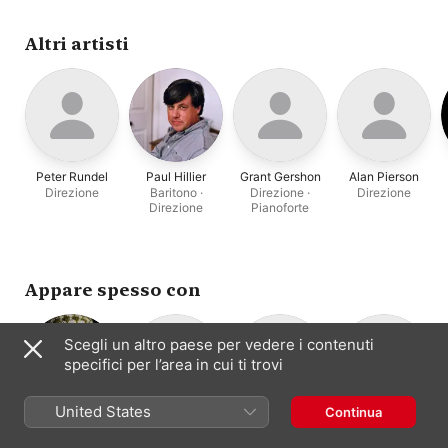
Altri artisti
Peter Rundel
Paul Hillier
Grant Gershon
Alan Pierson
Direzione
Baritono ·
Direzione ·
Direzione
Direzione
Pianoforte
Appare spesso con
Scegli un altro paese per vedere i contenuti
specifici per l’area in cui ti trovi
United States
Continua
David Fedele
Mark Stewart
Todd Reynolds
Edmund
Composizione
Chitarra
Violino
Niemann