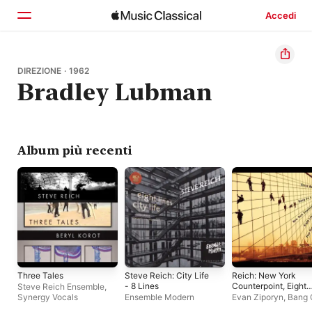
Accedi
Home
DIREZIONE · 1962
Bradley Lubman
Scopri
Cerca
Album più recenti
Three Tales
Steve Reich: City Life
Reich: New York
- 8 Lines
Counterpoint, Eight
Steve Reich Ensemble
,
Lines, Four Organs
Synergy Vocals
Ensemble Modern
Evan Ziporyn
,
Bang 
Can
,
Bradley Lubma