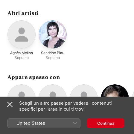
gamba, violoncello e
Ruvio
,
L'Amoroso
Gabriel Garrido
,
Ens
basso continuo)
Elyma
Altri artisti
Agnès Mellon
Sandrine Piau
Soprano
Soprano
Appare spesso con
Scegli un altro paese per vedere i contenuti
specifici per l’area in cui ti trovi
Ensemble La
Jean Tubéry
Françoise
Guido
Cornetto ·
Fenice
Lasserre
Balestracci
United States
Continua
Direzione
Ensemble di fiati
Direzione
Direzione · Viola
di musica
da gamba