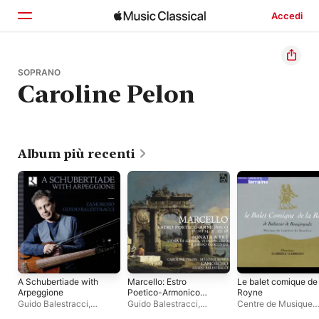
Accedi
Home
SOPRANO
Caroline Pelon
Scopri
Cerca
Album più recenti
A Schubertiade with
Marcello: Estro
Le balet comique de 
Arpeggione
Poetico-Armonico
Royne
(Salmi 14, 21, 27, 38 -
Guido Balestracci
,
Guido Balestracci
,
Centre de Musique
Sonata a tré, viola di
L'Amoroso
Caroline Pelon
,
Mélodie
Ancienne di Ginevra