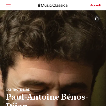
Accedi
Home
Scopri
Cerca
CONTROTENORE
Paul-Antoine Bénos-