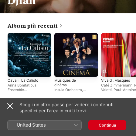
Djian
Album più recenti
Cavalli: La Calisto
Musiques de
Vivaldi: Masques
cinéma
Anna Bonitatibus
,
Café Zimmermann
,
Ensemble
Insula Orchestra
,
Valetti
,
Paul-Antoine
Correspondances
,
Laurence Equilbey
Bénos-Djian
Lauranne Oliva
,
Giuseppina Bridelli
,
Scegli un altro paese per vedere i contenuti
Sébastien Daucé
,
Altri artisti
specifici per l’area in cui ti trovi
Zachary Wilder
,
Alex
Rosén
,
Paul-Antoine
Bénos-Djian
United States
Continua