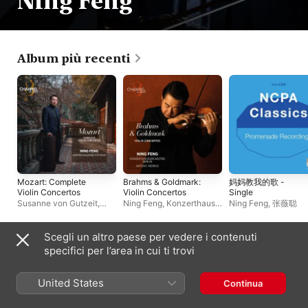
Ning Feng
Album più recenti
Mozart: Complete
Brahms & Goldmark:
妈妈教我的歌 -
Violin Concertos
Violin Concertos
Single
Susanne von Gutzeit
,
Ning Feng
,
Konzerthaus
Ning Feng
,
张薇聪
Kammerakademie
Orchester Berlin
,
Antony
Potsdam
,
Ning Feng
,
Hermus
Suyeon Kang
Scegli un altro paese per vedere i contenuti
Playlist
specifici per l’area in cui ti trovi
United States
Continua