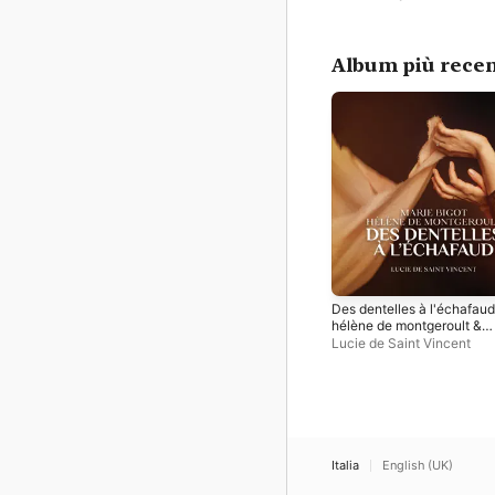
Album più recen
Des dentelles à l'échafaud
hélène de montgeroult &
marie bigot
Lucie de Saint Vincent
Italia
English (UK)