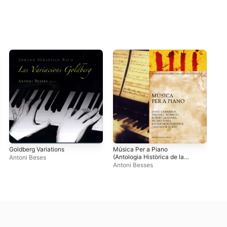
Goldberg Variations
Música Per a Piano
Pro
(Antologia Històrica de la
Esp
Antoni Beses
Música Catalana)
Son
Antoni Besses
Ant