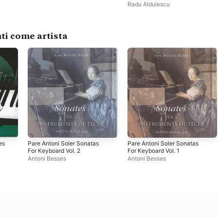
Rogel·li Huguet i Tagell
Radu Aldulescu
ti come artista
es
Pare Antoni Soler Sonatas
Pare Antoni Soler Sonatas
For Keyboard Vol. 2
For Keyboard Vol. 1
Antoni Besses
Antoni Besses