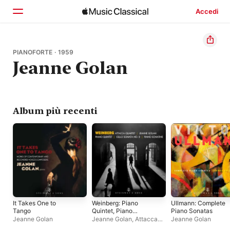
Accedi
Home
PIANOFORTE · 1959
Jeanne Golan
Scopri
Cerca
Album più recenti
It Takes One to
Weinberg: Piano
Ullmann: Complete
Tango
Quintet, Piano
Piano Sonatas
Sonatina & Cello
Jeanne Golan
Jeanne Golan
,
Attacca
Jeanne Golan
Sonata No. 2
Quartet