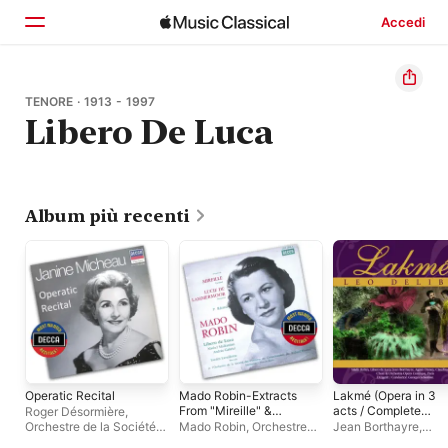
Accedi
Home
TENORE · 1913 - 1997
Libero De Luca
Scopri
Cerca
Album più recenti
Operatic Recital
Mado Robin-Extracts
Lakmé (Opera in 3
From "Mireille" &
acts / Complete
Roger Désormière
,
"Lucia Di
recording 1951)
Orchestre de la Société
Mado Robin
,
Orchestre
Jean Borthayre
,
Lammermoor"
des Concerts du
de la Société des
Orchester der Opera