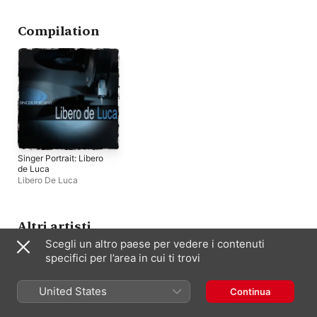
Conservatoire
,
Janine
Concerts du
Comique Paris
,
Mad
Micheau
Conservatoire
,
Richard
Robin
,
Libero De Lu
Blareau
Chor der Opera Com
Compilation
Paris
Singer Portrait: Libero
de Luca
Libero De Luca
Altri artisti
Scegli un altro paese per vedere i contenuti
specifici per l’area in cui ti trovi
United States
Continua