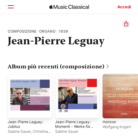
Accedi
Home
COMPOSIZIONE · ORGANO · 1939
Jean-Pierre Leguay
Scopri
Cerca
Album più recenti (composizione)
Jean-Pierre Leguay:
Jean-Pierre Leguay:
Horizon
Jubilus
Momenti - Werke für
Wolfgang Kogert
Klavier
Sabine Sauer
,
Christina
Sabine Sauer
Singer