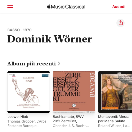
Accedi
Home
BASSO · 1970
Dominik Wörner
Scopri
Cerca
Album più recenti
Loewe: Hiob
Bachkantate, BWV
Monteverdi: Messa
205: Zerreißet,
per Maria Salute
Thomas Gropper
,
L'Arpa
zersprenget,
Festante Baroque
Chor der J. S. Bach-
Roland Wilson
,
La
zertrümmert die Gruft
Orchestra
,
Arcis-
Stiftung
,
Orchester der
Capella Ducale
,
Mus