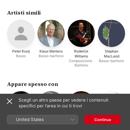
(Live)
Vocalisten Munich
J.S. Bach-Stiftung
,
Fiata
Rudolf Lutz
Artisti simili
Peter Kooij
Klaus Mertens
Roderick
Stephan
Basso
Basso-baritono
Williams
MacLeod
Composizione ·
Basso-baritono
Baritono
Appare spesso con
Scegli un altro paese per vedere i contenuti
specifici per l’area in cui ti trovi
United States
Continua
Rudolf Lutz
Masaaki Suzuki
Bach Collegium
Robin Blaze
Direzione ·
Direzione ·
Controtenore
Japan