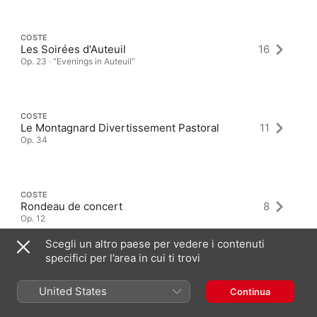
COSTE
Les Soirées d'Auteuil
16
Op. 23 · “Evenings in Auteuil”
COSTE
Le Montagnard Divertissement Pastoral
11
Op. 34
COSTE
Rondeau de concert
8
Op. 12
Scegli un altro paese per vedere i contenuti
specifici per l’area in cui ti trovi
United States
Continua
Album più recenti