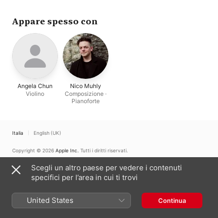
Appare spesso con
Angela Chun
Nico Muhly
Violino
Composizione ·
Pianoforte
Italia
English (UK)
Copyright © 2026
Apple Inc.
Tutti i diritti riservati.
Condizioni dei servizi internet
Apple Music e privacy
Avviso sui cookie
Scegli un altro paese per vedere i contenuti
Supporto
Feedback
specifici per l’area in cui ti trovi
United States
Continua