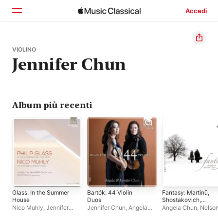
Accedi
Home
VIOLINO
Jennifer Chun
Scopri
Cerca
Album più recenti
Glass: In the Summer
Bartók: 44 Violin
Fantasy: Martinů,
House
Duos
Shostakovich,
Milhaud & Yun
Nico Muhly
,
Jennifer
Jennifer Chun
,
Angela
Angela Chun
,
Nelso
Chun
,
Angela Chun
Chun
Padgett
,
Jennifer C