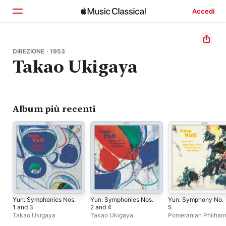
Accedi
Home
DIREZIONE · 1953
Takao Ukigaya
Scopri
Cerca
Album più recenti
Yun: Symphonies Nos.
Yun: Symphonies Nos.
Yun: Symphony No.
1 and 3
2 and 4
5
Takao Ukigaya
Takao Ukigaya
Pomeranian Philhar
Orchestra
,
Richard S