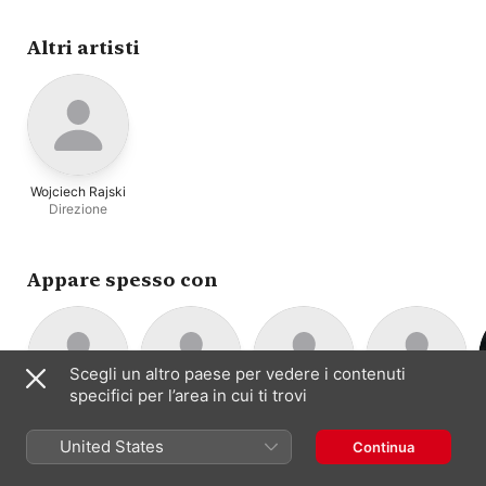
Takao Ukigaya
Altri artisti
Wojciech Rajski
Direzione
Appare spesso con
Scegli un altro paese per vedere i contenuti
specifici per l’area in cui ti trovi
Polish National
Brandenburgisc
Oliver Triendl
NDR
Pianoforte
Radio
hes
Radiophilharmon
United States
Continua
Orchestra radio
Orchestra
Orchestra radio
Symphony
Staatsorchester
ie
Orchestra
Frankfurt