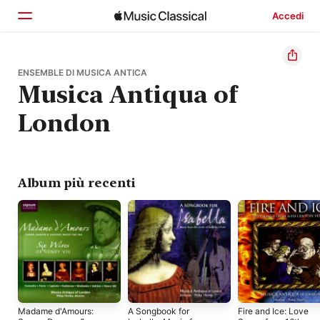
Accedi
Home
ENSEMBLE DI MUSICA ANTICA
Musica Antiqua of
Scopri
London
Cerca
Album più recenti
Madame d'Amours:
A Songbook for
Fire and Ice: Love