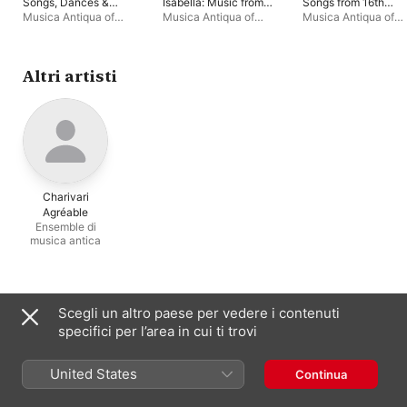
Songs, Dances &
Isabella: Music from
Songs from 16th
Consort Music for the
the Circle of Isabella
Century Venice
Musica Antiqua of
Musica Antiqua of
Musica Antiqua of
Six Wives of Henry
d'Este
London
London
London
VIII
Altri artisti
Charivari
Agréable
Ensemble di
musica antica
Appare spesso con
Scegli un altro paese per vedere i contenuti
specifici per l’area in cui ti trovi
United States
Continua