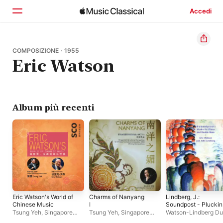
Accedi
Home
COMPOSIZIONE · 1955
Eric Watson
Scopri
Cerca
Album più recenti
Eric Watson's World of
Charms of Nanyang
Lindberg, J.:
Chinese Music
I
Soundpost - Pluckin
Fiddlesticks - Watso
Tsung Yeh
,
Singapore
Tsung Yeh
,
Singapore
Watson-Lindberg D
The Twisted Suite -
Chinese Orchestra
Chinese Orchestra