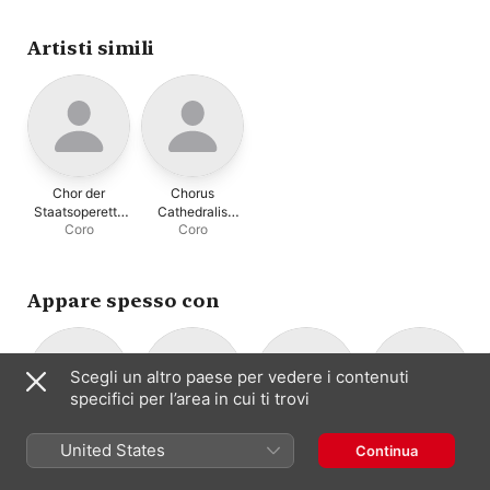
Poplutz
,
Mainz Bach
Orchestra
Rheinland-Pfalz
Orchestra
,
Julia Kleiter
,
Mainz Bach Choir
,
Artisti simili
Thomas E. Bauer
Chor der
Chorus
Staatsoperette
Cathedralis
Coro
Coro
Dresden
Aboensis
Appare spesso con
Scegli un altro paese per vedere i contenuti
specifici per l’area in cui ti trovi
Mainz Bach
Diethard
Kurt Widmer
Edith Wiens
United States
Continua
Baritono
Soprano
Orchestra
Hellmann
Orchestra
Direzione