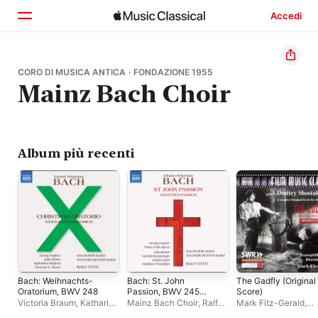
Accedi
Home
CORO DI MUSICA ANTICA · FONDAZIONE 1955
Mainz Bach Choir
Scopri
Cerca
Album più recenti
Bach: Weihnachts-
Bach: St. John
The Gadfly (Original
Oratorium, BWV 248
Passion, BWV 245
Score)
(1749 Version)
Victoria Braum
,
Katharina
Mainz Bach Choir
,
Ralf
Mark Fitz-Gerald
,
Magiera
,
Ralf Otto
,
Georg
Otto
,
Mainz Bach
Staatsphilharmonie