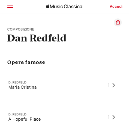
Accedi
Home
COMPOSIZIONE
Dan Redfeld
Scopri
Cerca
Opere famose
D. REDFELD
1
Maria Cristina
D. REDFELD
1
A Hopeful Place