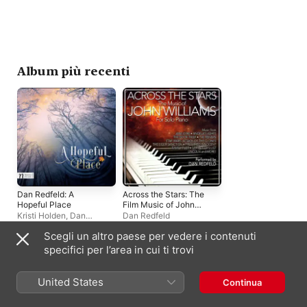
Album più recenti
Dan Redfeld: A
Across the Stars: The
Hopeful Place
Film Music of John
Williams for Solo
Kristi Holden
,
Dan
Dan Redfeld
Piano
Redfeld
,
Hollywood
Scegli un altro paese per vedere i contenuti
Studio Symphony
specifici per l’area in cui ti trovi
Singoli e EP
United States
Continua