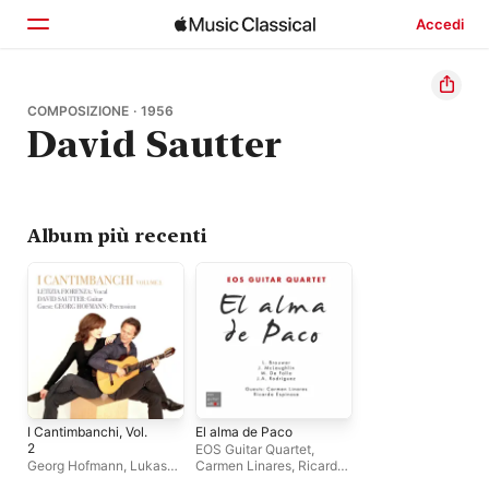
Accedi
Home
COMPOSIZIONE · 1956
David Sautter
Scopri
Cerca
Album più recenti
I Cantimbanchi, Vol.
El alma de Paco
2
EOS Guitar Quartet
,
Georg Hofmann
,
Lukas
Carmen Linares
,
Ricardo
Mira
,
Letizia Fiorenza
,
Espinosa