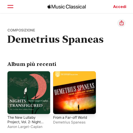
Accedi
Home
COMPOSIZIONE
Demetrius Spaneas
Scopri
Cerca
Album più recenti
The New Lullaby
From a Far-off World
Project, Vol. 2: Nights
Demetrius Spaneas
Transfigured
Aaron Larget-Caplan