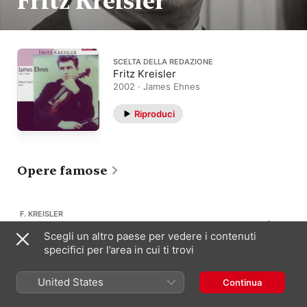
Fritz Kreisler
SCELTA DELLA REDAZIONE
Fritz Kreisler
2002 · James Ehnes
Riproduci
Opere famose
F. KREISLER
Liebesleid
211
Scegli un altro paese per vedere i contenuti
“Pena d'amore”
specifici per l’area in cui ti trovi
United States
Continua
F. KREISLER
Caprice Viennois
163