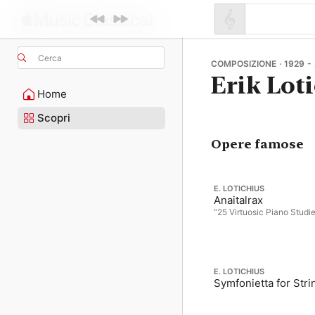
Cerca
COMPOSIZIONE · 1929 -
Erik Lot
Home
Scopri
Opere famose
E. LOTICHIUS
Anaitalrax
“25 Virtuosic Piano Studi
E. LOTICHIUS
Symfonietta for Stri