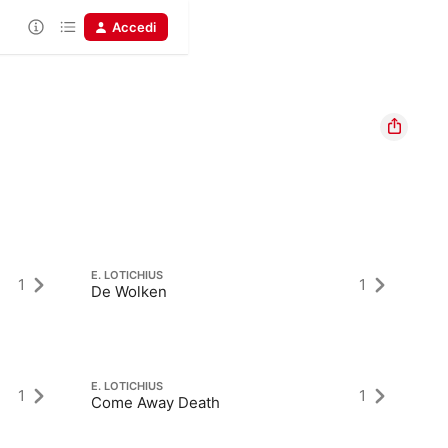
Accedi
E. LOTICHIUS
E.
1
1
De Wolken
Fa
E. LOTICHIUS
E.
1
1
Come Away Death
A 