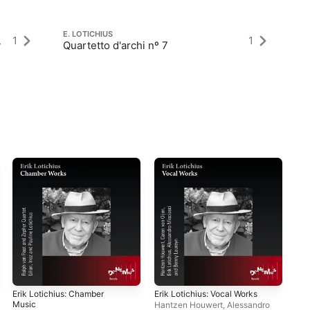
E. LOTICHIUS
E.
1
1
y
Quartetto d'archi nº 7
D
Erik Lotichius: Chamber
Erik Lotichius: Vocal Works
Music
Hantzen Houwert
,
Alessandro