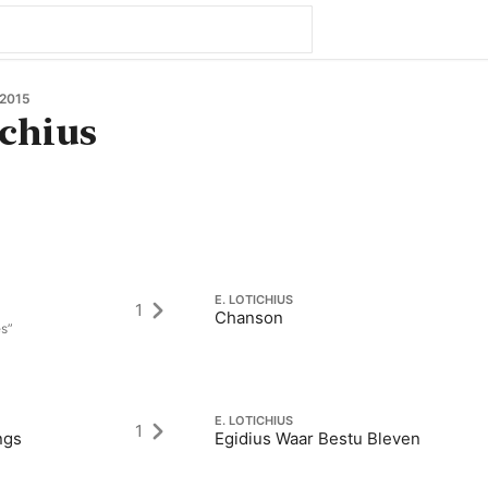
 2015
ichius
E. LOTICHIUS
1
Chanson
es”
E. LOTICHIUS
1
ngs
Egidius Waar Bestu Bleven