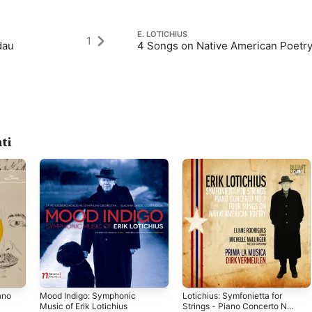
E. LOTICHIUS
1
dau
4 Songs on Native American Poetr
ti
ano
Mood Indigo: Symphonic
Lotichius: Symfonietta for
Music of Erik Lotichius
Strings - Piano Concerto No.