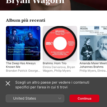
Bryan Wagorn
Album più recenti
The Deep Has Always
Brahms: Horn Trio
Amanda Maier Meet
Known Me
Johannes Brahms
Elmira Darvarova
,
Bryan
Brandon Patrick George
,
Wagorn
,
Philip Myers
Philip Myers
,
Elmira
Bryan Wagorn
Darvarova
,
Bryan W
Scegli un altro paese per vedere i contenuti
Appare spesso con
specifici per l’area in cui ti trovi
United States
Continua