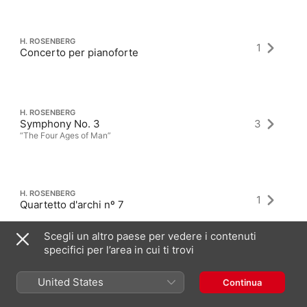
H. ROSENBERG
1
Concerto per pianoforte
H. ROSENBERG
Symphony No. 3
3
“The Four Ages of Man”
H. ROSENBERG
1
Quartetto d'archi nº 7
Scegli un altro paese per vedere i contenuti
specifici per l’area in cui ti trovi
United States
Continua
Album più recenti